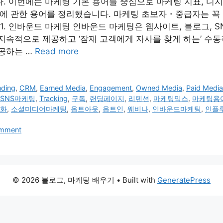
. 이번에는 마케팅 기본 용어를 중심으로 마케팅 지표, 디지
 등에 관한 용어를 정리했습니다. 마케팅 초보자・중급자는 
 1. 인바운드 마케팅 인바운드 마케팅은 웹사이트, 블로그, S
지속적으로 제공하고 ‘잠재 고객에게 자사를 찾게 하는’ 수동
공하는 …
Read more
nding
,
CRM
,
Earned Media
,
Engagement
,
Owned Media
,
Paid Medi
SNS마케팅
,
Tracking
,
구독
,
랜딩페이지
,
리텐션
,
마케팅믹스
,
마케팅용
화
,
소셜미디어마케팅
,
옵트아웃
,
옵트인
,
웨비나
,
인바운드마케팅
,
인플
omment
© 2026 블로그, 마케팅 배우기
• Built with
GeneratePress