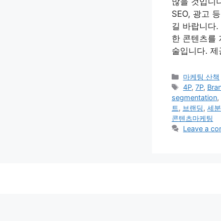
많을 것입니다
SEO, 광고
길 바랍니다.
한 콘텐츠를 
술입니다. 제
Categories
마케팅 산책
Tags
4P
,
7P
,
Bra
segmentation
,
트
,
브랜딩
,
세분
콘텐츠마케팅
Leave a c