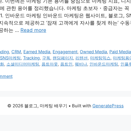
. 이번에는 마케팅 기본 용어를 중심으로 마케팅 지표, 디지
 등에 관한 용어를 정리했습니다. 마케팅 초보자・중급자는 
 1. 인바운드 마케팅 인바운드 마케팅은 웹사이트, 블로그, S
지속적으로 제공하고 ‘잠재 고객에게 자사를 찾게 하는’ 수동
공하는 …
Read more
nding
,
CRM
,
Earned Media
,
Engagement
,
Owned Media
,
Paid Medi
SNS마케팅
,
Tracking
,
구독
,
랜딩페이지
,
리텐션
,
마케팅믹스
,
마케팅용
화
,
소셜미디어마케팅
,
옵트아웃
,
옵트인
,
웨비나
,
인바운드마케팅
,
인플
omment
© 2026 블로그, 마케팅 배우기
• Built with
GeneratePress