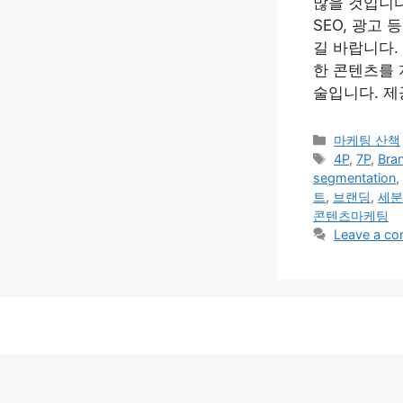
많을 것입니다
SEO, 광고
길 바랍니다.
한 콘텐츠를 
술입니다. 제
Categories
마케팅 산책
Tags
4P
,
7P
,
Bra
segmentation
,
트
,
브랜딩
,
세분
콘텐츠마케팅
Leave a c