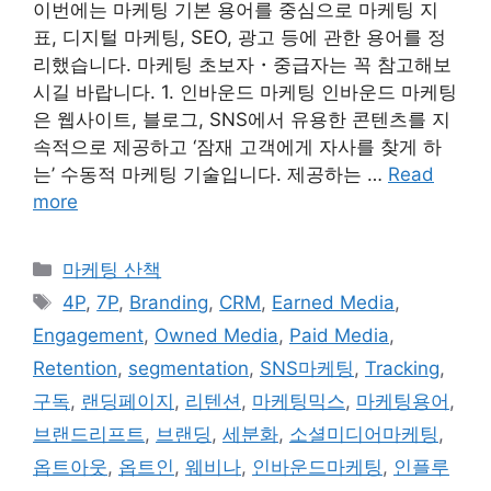
이번에는 마케팅 기본 용어를 중심으로 마케팅 지
표, 디지털 마케팅, SEO, 광고 등에 관한 용어를 정
리했습니다. 마케팅 초보자・중급자는 꼭 참고해보
시길 바랍니다. 1. 인바운드 마케팅 인바운드 마케팅
은 웹사이트, 블로그, SNS에서 유용한 콘텐츠를 지
속적으로 제공하고 ‘잠재 고객에게 자사를 찾게 하
는’ 수동적 마케팅 기술입니다. 제공하는 …
Read
more
Categories
마케팅 산책
Tags
4P
,
7P
,
Branding
,
CRM
,
Earned Media
,
Engagement
,
Owned Media
,
Paid Media
,
Retention
,
segmentation
,
SNS마케팅
,
Tracking
,
구독
,
랜딩페이지
,
리텐션
,
마케팅믹스
,
마케팅용어
,
브랜드리프트
,
브랜딩
,
세분화
,
소셜미디어마케팅
,
옵트아웃
,
옵트인
,
웨비나
,
인바운드마케팅
,
인플루